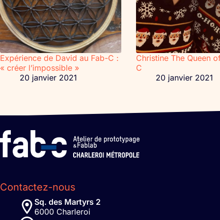
Expérience de David au Fab-C :
Christine The Queen of
« créer l’impossible »
C
20 janvier 2021
20 janvier 2021
Contactez-nous
Sq. des Martyrs 2
6000 Charleroi