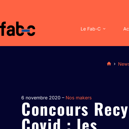
Le Fab-C
Ac
New
6 novembre 2020 –
Nos makers
Concours Recy
Covid : les