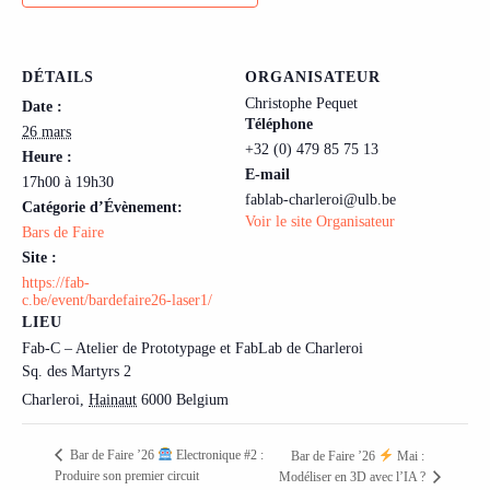
DÉTAILS
ORGANISATEUR
Christophe Pequet
Date :
Téléphone
26 mars
+32 (0) 479 85 75 13
Heure :
E-mail
17h00 à 19h30
fablab-charleroi@ulb.be
Catégorie d’Évènement:
Voir le site Organisateur
Bars de Faire
Site :
https://fab-
c.be/event/bardefaire26-laser1/
LIEU
Fab-C – Atelier de Prototypage et FabLab de Charleroi
Sq. des Martyrs 2
Charleroi
,
Hainaut
6000
Belgium
Bar de Faire ’26
Electronique #2 :
Bar de Faire ’26
Mai :
Produire son premier circuit
Modéliser en 3D avec l’IA ?